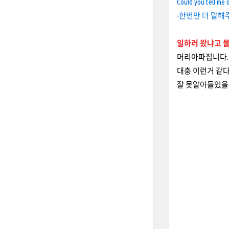
Could you tell me
-한번만 더 말해
일하러 왔냐고 물
머리아파집니다.
대충 이런거 같다
잘 못알아들었을때