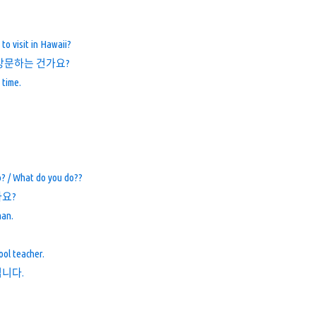
e to visit in Hawaii?
방문하는 건가요?
t time.
b? / What do you do??
가요?
man.
ool teacher.
니다.