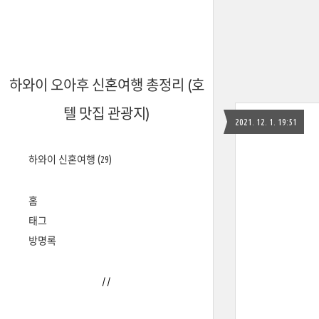
하와이 오아후 신혼여행 총정리 (호
텔 맛집 관광지)
2021. 12. 1. 19:51
하와이 신혼여행
(29)
홈
태그
방명록
/
/