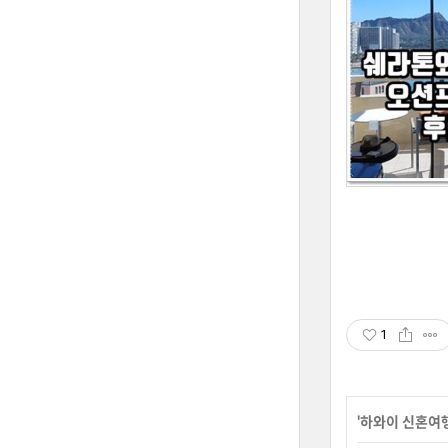
1
'
하와이 신혼여