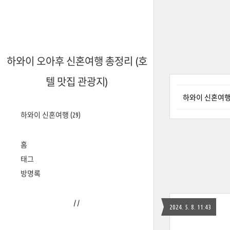
하와이 오아후 신혼여행 총정리 (호
텔 맛집 관광지)
하와이 신혼여행 
하와이 신혼여행
(29)
홈
태그
방명록
/
/
2024. 5. 8. 11:43