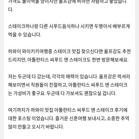
가격도 둘이먹을 양이지만 울프강에 비하면 저렴하고 좋았습니
다
.
스테이크하나랑 다른 시푸드음식하나 시키면 두명이서 배부르게
먹을 수 있습니다
.
하와이 와이키키여행중 스테이크 맛집 찾으신다면 울프강도 추천
드리지만
,
아틀란티스 씨푸드 앤 스테이크도 한번 방문해보세요
.
저는 두군데 다 갔는데
,
각각의 매력이 있습니다
.
울프강은 럭셔리
해보이면서 직원들이 친절하고
,
아틀란티스 씨푸드 앤 스테이크
는 가성비가 좋구요
.
두군데 다 가보셔도 괜찮으실 겁니다
.
여기까지가 하와이 맛집 아틀란티스 씨푸드 앤 스테이크 후기에
대한 포스팅 이었습니다
.
즐거운 신혼여행 보내시고
,
소중한 추억
많이 만들고 오시기 바랍니다
.