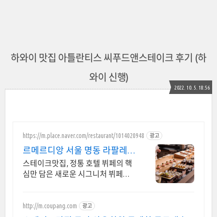
하와이 맛집 아틀란티스 씨푸드앤스테이크 후기 (하
와이 신행)
2022. 10. 5. 18:56
https://m.place.naver.com/restaurant/1014020948
광고
르메르디앙 서울 명동 라팔레트
파리
스테이크맛집, 정통 호텔 뷔페의 핵
심만 담은 새로운 시그니처 뷔페를
만나보세요. 최대 40% 할인 혜택
http://m.coupang.com
광고