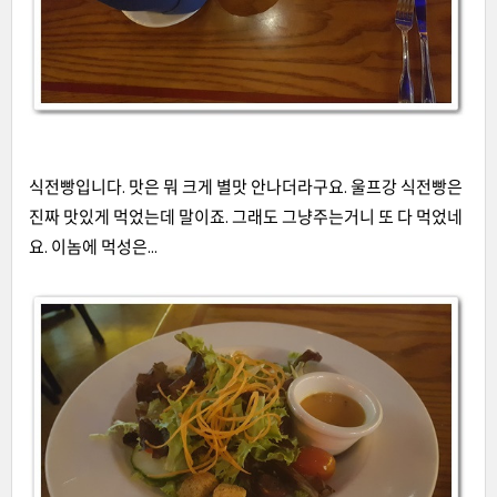
식전빵입니다
.
맛은 뭐 크게 별맛 안나더라구요
.
울프강 식전빵은
진짜 맛있게 먹었는데 말이죠
.
그래도 그냥주는거니 또 다 먹었네
요
.
이놈에 먹성은
...