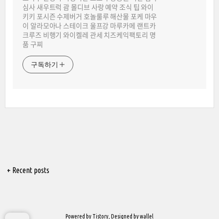
심사 새우트럭 괌 몰디브 사랑 예약 조식 팁 와이
키키 포시즌 수제버거 호놀룰루 해산물 포케 마우
이 알라모아나 스테이크 울프강 마루카메 랜트카
크루즈 비행기 와이켈레 관세 치즈케익팩토리 명
품 구찌
구독하기
+ Recent posts
Powered by
Tistory
, Designed by
wallel