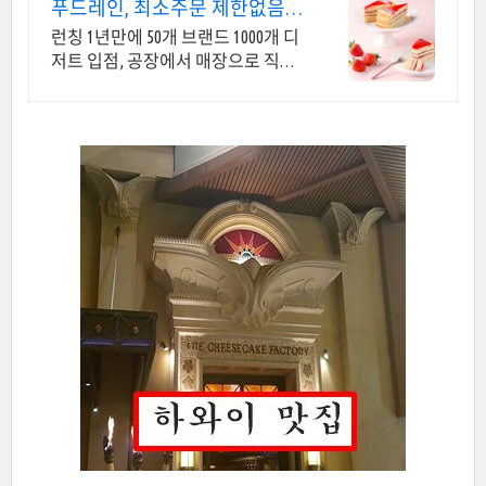
푸드레인, 최소주문 제한없음
브랜드 상관없이 교차주문OK
런칭 1년만에 50개 브랜드 1000개 디
저트 입점, 공장에서 매장으로 직배
송.