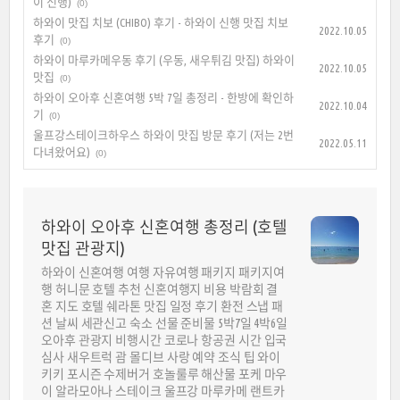
이 신행)
(0)
하와이 맛집 치보 (CHIBO) 후기 - 하와이 신행 맛집 치보
2022.10.05
후기
(0)
하와이 마루카메우동 후기 (우동, 새우튀김 맛집) 하와이
2022.10.05
맛집
(0)
하와이 오아후 신혼여행 5박 7일 총정리 - 한방에 확인하
2022.10.04
기
(0)
울프강스테이크하우스 하와이 맛집 방문 후기 (저는 2번
2022.05.11
다녀왔어요)
(0)
하와이 오아후 신혼여행 총정리 (호텔
맛집 관광지)
하와이 신혼여행 여행 자유여행 패키지 패키지여
행 허니문 호텔 추천 신혼여행지 비용 박람회 결
혼 지도 호텔 쉐라톤 맛집 일정 후기 환전 스냅 패
션 날씨 세관신고 숙소 선물 준비물 5박7일 4박6일
오아후 관광지 비행시간 코로나 항공권 시간 입국
심사 새우트럭 괌 몰디브 사랑 예약 조식 팁 와이
키키 포시즌 수제버거 호놀룰루 해산물 포케 마우
이 알라모아나 스테이크 울프강 마루카메 랜트카