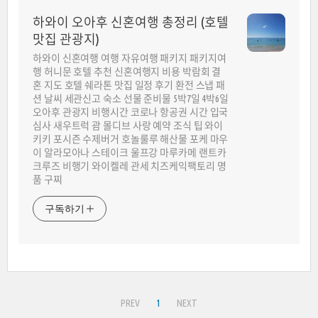
하와이 오아후 신혼여행 총정리 (호텔
맛집 관광지)
하와이 신혼여행 여행 자유여행 패키지 패키지여
행 허니문 호텔 추천 신혼여행지 비용 박람회 결
혼 지도 호텔 쉐라톤 맛집 일정 후기 환전 스냅 패
션 날씨 세관신고 숙소 선물 준비물 5박7일 4박6일
오아후 관광지 비행시간 코로나 항공권 시간 입국
심사 새우트럭 괌 몰디브 사랑 예약 조식 팁 와이
키키 포시즌 수제버거 호놀룰루 해산물 포케 마우
이 알라모아나 스테이크 울프강 마루카메 랜트카
크루즈 비행기 와이켈레 관세 치즈케익팩토리 명
품 구찌
구독하기
PREV
1
NEXT