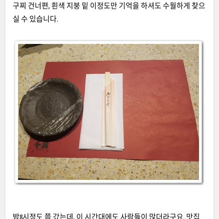
구찌 건너편
,
흰색 지붕 밑 이정도만 기억을 하셔도 수월하게 찾으
실 수 있습니다
.
밤
8
시정도 쯤 갔는데
,
이 시간대에도 사람들이 많더라구요
.
맛집