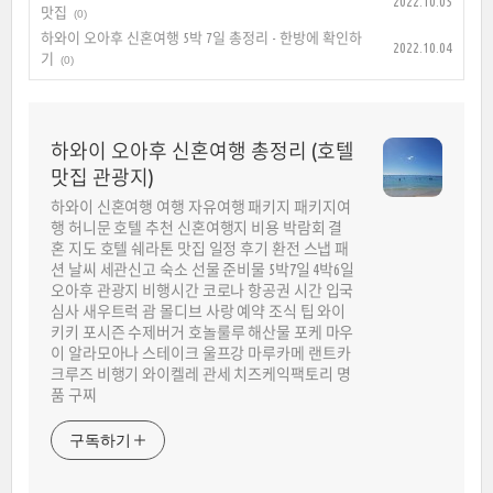
2022.10.05
맛집
(0)
하와이 오아후 신혼여행 5박 7일 총정리 - 한방에 확인하
2022.10.04
기
(0)
하와이 오아후 신혼여행 총정리 (호텔
맛집 관광지)
하와이 신혼여행 여행 자유여행 패키지 패키지여
행 허니문 호텔 추천 신혼여행지 비용 박람회 결
혼 지도 호텔 쉐라톤 맛집 일정 후기 환전 스냅 패
션 날씨 세관신고 숙소 선물 준비물 5박7일 4박6일
오아후 관광지 비행시간 코로나 항공권 시간 입국
심사 새우트럭 괌 몰디브 사랑 예약 조식 팁 와이
키키 포시즌 수제버거 호놀룰루 해산물 포케 마우
이 알라모아나 스테이크 울프강 마루카메 랜트카
크루즈 비행기 와이켈레 관세 치즈케익팩토리 명
품 구찌
구독하기