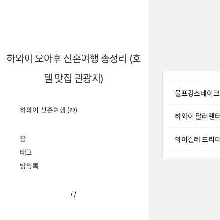
하와이 오아후 신혼여행 총정리 (호
텔 맛집 관광지)
울프강스테이크하
하와이 신혼여행
(29)
하와이 달러렌터카(
홈
와이켈레 프리미
태그
방명록
/
/