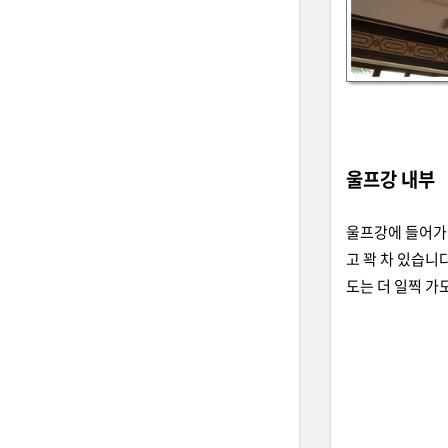
울프강 내부
울프강에 들어가
고 꽉 차 있습니
도는 더 일찍 가