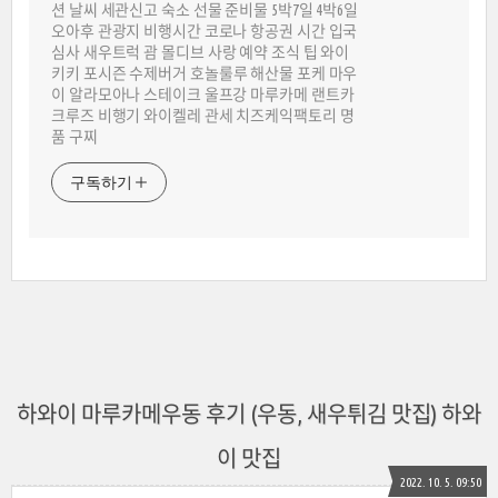
션 날씨 세관신고 숙소 선물 준비물 5박7일 4박6일
오아후 관광지 비행시간 코로나 항공권 시간 입국
심사 새우트럭 괌 몰디브 사랑 예약 조식 팁 와이
키키 포시즌 수제버거 호놀룰루 해산물 포케 마우
이 알라모아나 스테이크 울프강 마루카메 랜트카
크루즈 비행기 와이켈레 관세 치즈케익팩토리 명
품 구찌
구독하기
하와이 마루카메우동 후기 (우동, 새우튀김 맛집) 하와
이 맛집
2022. 10. 5. 09:50