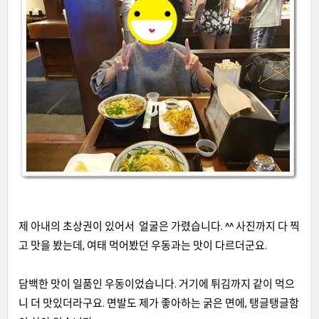
제 아내의 초상권이 있어서
얼굴은 가렸습니다
. ^^
사진까지 다 찍
고 맛을 봤는데
,
여태 먹어봤던 우동과는 맛이 다르더군요
.
담백한 맛이 일품인 우동이었습니다
.
거기에 튀김까지 같이 먹으
니 더 맛있더라구요
.
면발도 제가 좋아하는 굵은 면에
,
탱글탱글함