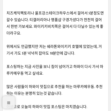
치즈케익팩토리나 울프강스테이크하우스에서 걸어서
5
분정도면
갈수 있습니다
.
티갤러리아나 명품샵 구경가셨다가 천천히 걸어
서 한번 가보세요
.
와이키키비치쪽은 걸어서 다 다닐수 있는게 좋
더라구요
.
위에서도 언급했지만 저는 쉐라톤와이키키 호텔에 있었는데
,
거
기서 가도
5
분 넉넉히 잡아도
10
분안에 갑니다
.
포스팅하는 지금 사진을 보니 침이 넘어가고 하와이 다시 가서 마
루카메우동 먹고
싶네요
.
많은 사람들이 하와이 맛집으로 추천을 하는 마루카메우동
.
추천
하는 이유는 분명히 있는것 같습니다
.
이상으로 오늘의 하와이 맛집 포스팅은 마치겠습니다
.