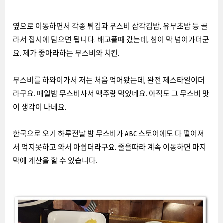
옆으로 이동하면서 각종 튀김과 무스비 삼각김밥
,
유부초밥 등 골
라서 접시에 담으면 됩니다
.
배고플때 갔는데
,
침이 막 넘어가더군
요
.
제가 좋아라하는 무스비와 치킨
.
무스비를 하와이가서 저는 처음 먹어봤는데
,
완전 제스타일이더
라구요
.
매일밤 무스비사서 맥주랑 먹었네요
.
아직도 그 무스비 맛
이 생각이 나네요
.
한국으로 오기 하루전날 밤 무스비가
ABC
스토어에도 다 떨어져
서 먹지못하고 와서 아쉽더라구요
.
줄을따라 계속 이동하면 마지
막에 계산을 할 수 있습니다
.